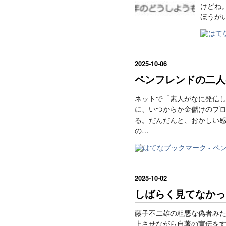
けどね
ほうが
2025
-
10
-
06
ペンフレンドの二人
ネットで「素人がなに発信してん
に、いつからか金儲けのプ
る。だんだんと、おかしい感
の…
2025
-
10
-
02
しばらく見てなかっ
藤子不二雄の粗悪な偽者み
上させながら自著の宣伝を