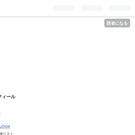
読者になる
フィール
oumoe
物リスト