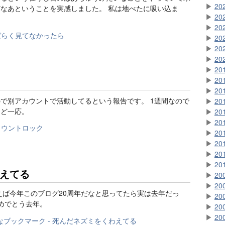
▶
20
なあということを実感しました。 私は地べたに吸い込ま
▶
20
▶
20
▶
20
▶
20
▶
20
▶
20
▶
20
▶
20
で別アカウントで活動してるという報告です。 1週間なので
▶
20
けど一応。
▶
20
▶
20
▶
20
▶
20
▶
20
▶
20
えてる
▶
20
▶
20
えば今年このブログ20周年だなと思ってたら実は去年だっ
▶
20
おめでとう去年。
▶
20
▶
20