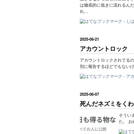
は徹底的に低きに流れるんだ
れ…
2025
-
06
-
21
アカウントロック
アカウントロックされてるの
別に報告するほどでもない
2025
-
06
-
07
死んだネズミをくわ
そうい
た。 