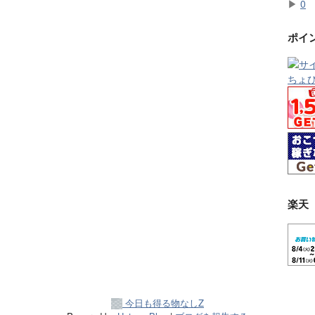
▶
0
ポイ
楽天
今日も得る物なしZ