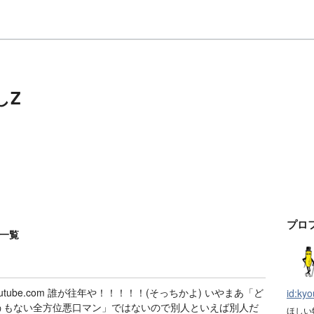
しZ
プロ
事一覧
youtube.com 誰が往年や！！！！！(そっちかよ) いやまあ「ど
id:ky
うもない全方位悪口マン」ではないので別人といえば別人だ
ほしい