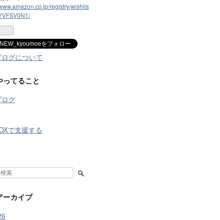
/www.amazon.co.jp/registry/wishlis
JYVFSV0N1/
NEW_kyoumoeをフォロー
ブログについて
やってること
ブログ
BOXで支援する
アーカイブ
26