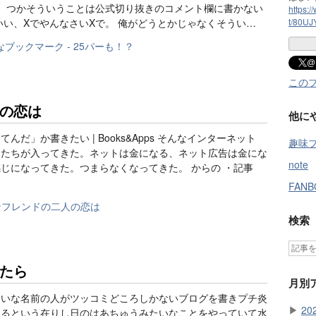
。 つかそういうことは公式切り抜きのコメント欄に書かない
https:/
いい、XでやんなさいXで。 俺がどうとかじゃなくそうい…
t/80U
@
この
の恋は
他に
だ」か書きたい | Books&Apps そんなインターネット
趣味
ロたちが入ってきた。ネットは金になる、ネット広告は金にな
note
じになってきた。つまらなくなってきた。 からの ・記事
FAN
検索
たら
月別
たいな名前の人がツッコミどころしかないブログを書きプチ炎
▶
20
するという在りし日のはあちゅうみたいなことをやっていて水